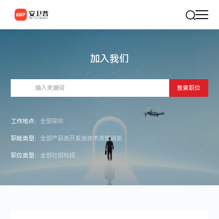
加入我们
搜索职位
工作地点：
全部
深圳
职能类型：
全部
产品类
开发类
技术类
营销类
职位类型：
全部
社招
校招