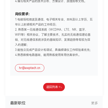
4.编写相关产品的技术分析、方案设计、原理图等文档。
岗位要求：
1.电磁场和微波及通信、电子相关专业，本科及以上学历，五
年以上射频相关产品的工作经历；
2. 熟悉某一无线通信系统（WCDMA、LTE、NR、蓝牙、
WIFI等）相关协议，了解主要技术，扎实的无线通信理论基
础，对无线通信系统涉及的基础知识、发展趋势等有较为深
入的理解；
3.能独立完成产品设计和调试，具备频谱仪工作经验者优先；
4.熟悉数模电路基础，能用熟练使用常用仿真软件。
hr@awptech.cn
返回列表
最新职位
更多