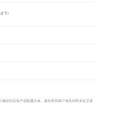
模式下）
以确定的实际产品配置为准。意向购买客户请及时联系安卫普