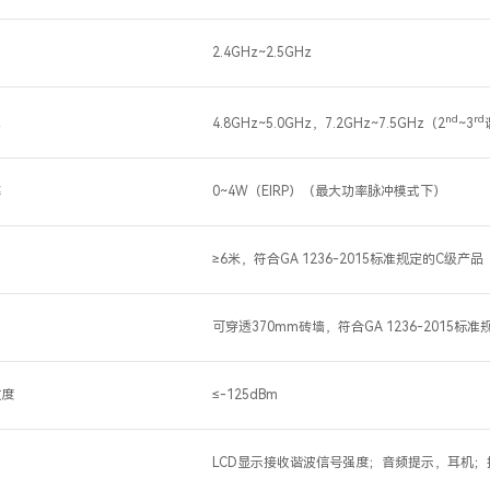
围
2.4GHz~2.5GHz
nd
rd
波
4.8GHz~5.0GHz，7.2GHz~7.5GHz（2
~3
率
0~4W（EIRP）（最大功率脉冲模式下）
离
≥6米，符合GA 1236-2015标准规定的C级产品
可穿透370mm砖墙，符合GA 1236-2015标
敏度
≤-125dBm
面
LCD显示接收谐波信号强度；音频提示，耳机；