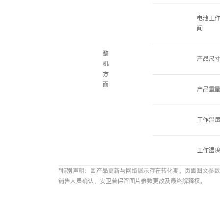
电池工
间
整
产品尺
机
方
面
产品重
工作温
工作湿
*特别声明：因产品更新与网络展示存在转化期，页面图文参
销售人员确认，安卫普保留图片参数更改及最终解释权。