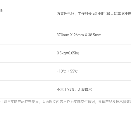
作时
内置锂电池，工作时长 ≥3 小时 (最大功率脉冲
寸
370mm X 96mm X 38.5mm
量
0.5kg±0.05kg
度
-10℃~+55℃
度
不大于93%，无凝结水
数可能与实际产品存在差异，页面图文内容不作为实际交付依据，具体产品及技术参数