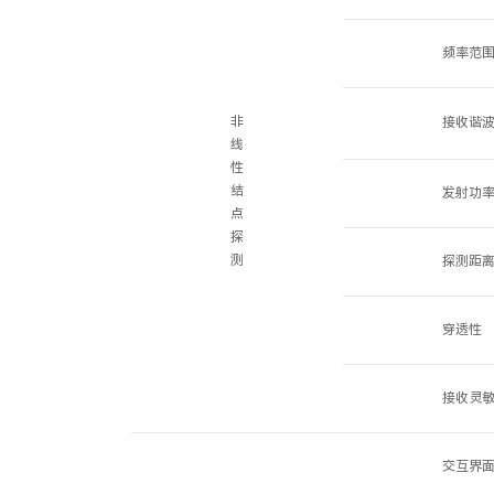
频率范
非
接收谐
线
性
结
发射功
点
探
测
探测距
穿透性
接收灵
交互界